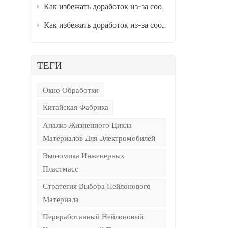
Как избежать доработок из-за соответствия стандартам EN на этапе производства материалов для проектов с использованием модифицированного нейлона, экспортируемых в Европу? Раздел 2
Как избежать доработок из-за соответствия стандартам EN на этапе производства материалов для проектов с использованием модифицированного нейлона, экспортируемых в Европу? Раздел 1
ТЕГИ
Окно Обработки
Китайская Фабрика
Анализ Жизненного Цикла
,
Материалов Для Электромобилей
Экономика Инженерных
Пластмасс
Стратегия Выбора Нейлонового
Материала
Переработанный Нейлоновый