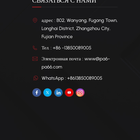
СВЯЗАТЬСЯ С НАМИ
точно
Модиф
адрес : B02, Wanyang, Fugong Town,
дефор
Longhai District, Zhangzhou City,
высок
Fujian Province
матер
попул
Тел. : +86 -13850089005
расши
Электронная почта : www@pa6-
Поста
элект
pa66.com
соотв
WhatsApp : +8613850089005
отрас