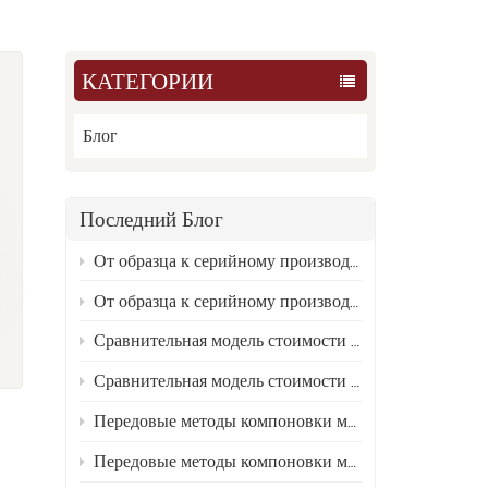
КАТЕГОРИИ
Блог
Последний Блог
От образца к серийному производству: инженерный анализ первопричин улучшения характеристик нейлонового материала 2
От образца к серийному производству: инженерный анализ первопричин улучшения характеристик нейлонового материала 1
к
Сравнительная модель стоимости жизненного цикла для PA6, PA66 и переработанного нейлона 2.
Сравнительная модель стоимости жизненного цикла для PA6, PA66 и переработанного нейлона 1
Передовые методы компоновки модифицированных нейлоновых составов в условиях требований к материалам для новых энергетических транспортных средств 2
Передовые методы компоновки модифицированных нейлоновых составов в условиях требований к материалам для новых энергетических транспортных средств 1