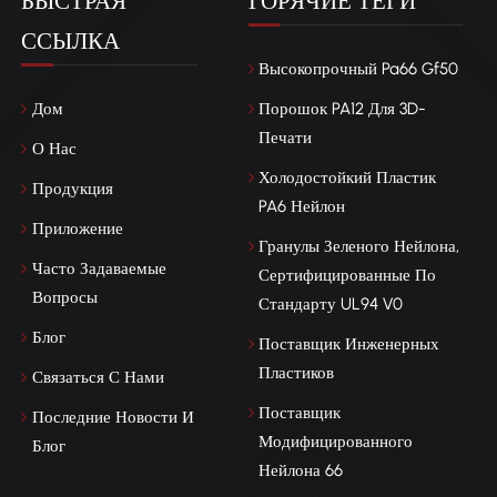
БЫСТРАЯ
ГОРЯЧИЕ ТЕГИ
сти размеров и постоянства характеристик литьевых деталей.
ССЫЛКА
ицированные нейлоны с улучшенной текучестью, устойчивостью 
Высокопрочный Pa66 Gf50
мации и качеством поверхности, особенно оптимизированные для
оскоростного литья под давлением, становятся предпочтительными
Дом
Порошок PA12 Для 3D-
иалами для корпусов электроники и модульных компонентов. Рост
Печати
О Нас
ярности электромобилей стимулирует как развитие, так и
Холодостойкий Пластик
рение сферы применения модифицированного нейлона.
Продукция
PA6 Нейлон
вщикам необходимо внедрять инновации в области тепловых,
Приложение
рических, механических и экологических характеристик, чтобы
Гранулы Зеленого Нейлона,
етствовать меняющимся требованиям этой трансформирующейся
Часто Задаваемые
Сертифицированные По
ли.
Вопросы
Стандарту UL94 V0
Блог
Поставщик Инженерных
Пластиков
Связаться С Нами
Поставщик
Последние Новости И
Модифицированного
Блог
Нейлона 66