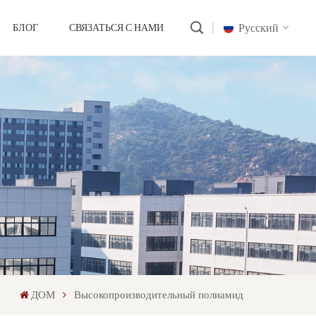
Русский
БЛОГ
СВЯЗАТЬСЯ С НАМИ
English
русский
português
العربية
中文
ДОМ
Высокопроизводительный полиамид