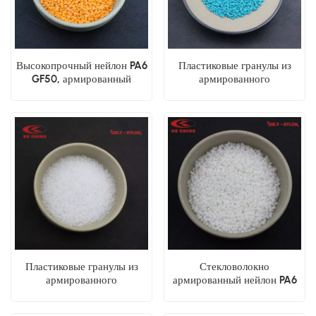
Высокопрочный нейлон PA6
Пластиковые гранулы из
GF50, армированный
армированного
стекловолокном
стекловолокном нейлона
PA6 GF15
Пластиковые гранулы из
Стекловолокно
армированного
армированный нейлон PA6
стекловолокном нейлона
GF20 пластиковая гуанула
PA6 GF30