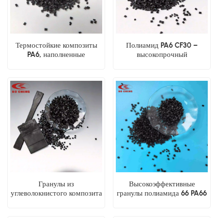
Термостойкие композиты
Полиамид PA6 CF30 –
PA6, наполненные
высокопрочный
углеродным волокном.
износостойкий материал
Высокотемпературная
для литья под давлением.
автомобильная инженерная
смола.
Гранулы из
Высокоэффективные
углеволокнистого композита
гранулы полиамида 66 PA66
PA6: высокопрочный,
CF30 CF40 с углеродным
легкий, заменяющий
волокном