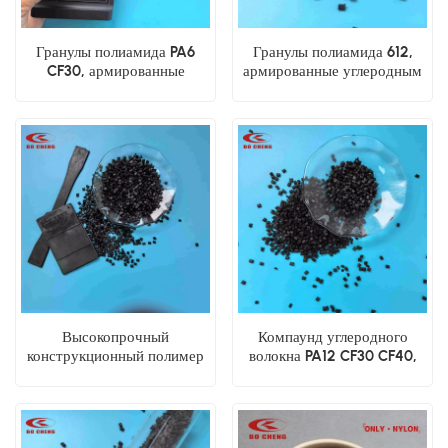
Гранулы полиамида PA6
Гранулы полиамида 612,
CF30, армированные
армированные углеродным
углеродным волокном, на
волокном PA612 CF30 CF40
основе нейлона 6, высокой
жесткости.
Высокопрочный
Компаунд углеродного
конструкционный полимер
волокна PA12 CF30 CF40,
PA612 CF30 CF40 на основе
гранулы нейлона 12
углеродного волокна и
инженерного класса
полиамида 612.