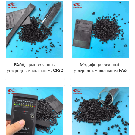
металлический материал.
PA66, армированный
Модифицированный
углеродным волокном, CF30
углеродным волокном PA6
CF40, высокопрочный
CF30 Высокопрочные
нейлон 66, инженерные
инженерные гранулы
гранулы
нейлона 6