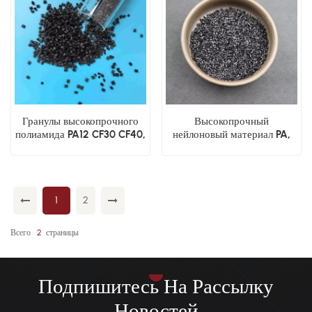
Гранулы высокопрочного
Высокопрочный
полиамида PA12 CF30 CF40,
нейлоновый материал PA,
армированного углеродным
армированный углеродным
волокном (12).
волокном
1
2
Всего
2
Страницы
Подпишитесь На Рассылку
Новостей