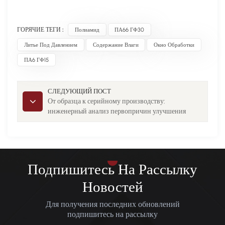
ГОРЯЧИЕ ТЕГИ :
Полиамид
ПА66 ГФ30
Литье Под Давлением
Содержание Влаги
Окно Обработки
ПА6 ГФ15
СЛЕДУЮЩИЙ ПОСТ
От образца к серийному производству:
инженерный анализ первопричин улучшения
характеристик нейлонового материала 1
Подпишитесь На Рассылку
Новостей
Для получения последних обновлений
подпишитесь на рассылку