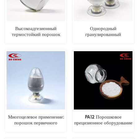
Высокоадгезионный
Однородный
термостойкий порошок
гранулированный
первичного полиамида
износостойкий порошок
PA12, полученный методом
PA12 для 3D-печати
спекания, для 3D-печати
методом погружения в
методом погружения в
форму и
форму, электростатического
электростатического
защитного слоя.
спекания.
Многоцелевое применение:
PA12 Порошковое
порошок первичного
прецизионное оборудование
полиамида PA12
Электростатическое
микронного размера для
напыление Формование