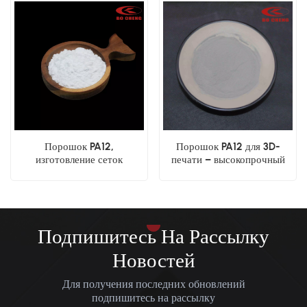
3D-печати, литья под
методом погружения
давлением,
Защитное покрытие
электростатического
спекания.
Порошок PA12,
Порошок PA12 для 3D-
изготовление сеток
печати – высокопрочный
нестандартных размеров,
нейлоновый порошок
литье под давлением,
электростатическое
напыление, промышленное
покрытие.
Подпишитесь На Рассылку
Новостей
Для получения последних обновлений
подпишитесь на рассылку