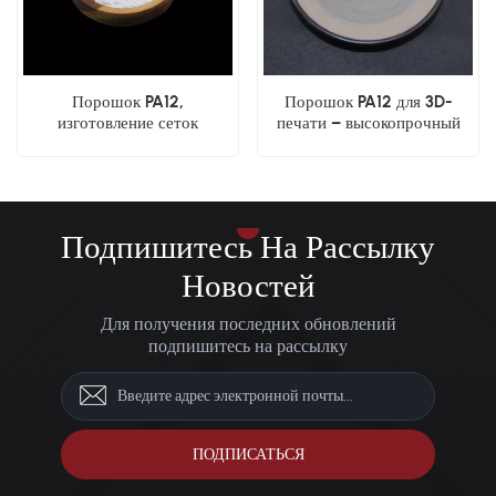
Порошок PA12,
Порошок PA12 для 3D-
изготовление сеток
печати – высокопрочный
нестандартных размеров,
нейлоновый порошок
литье под давлением,
электростатическое
напыление, промышленное
покрытие.
Подпишитесь На Рассылку
Новостей
Для получения последних обновлений
подпишитесь на рассылку