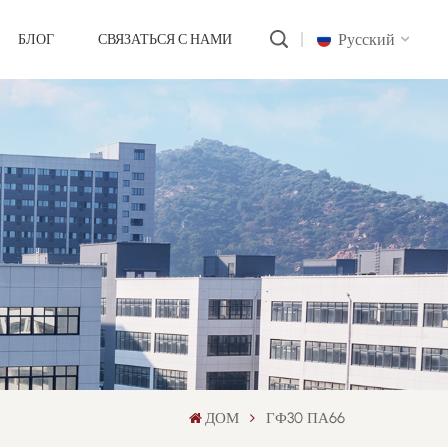
Русский
БЛОГ
СВЯЗАТЬСЯ С НАМИ
English
русский
português
العربية
中文
ДОМ
ГФ30 ПА66