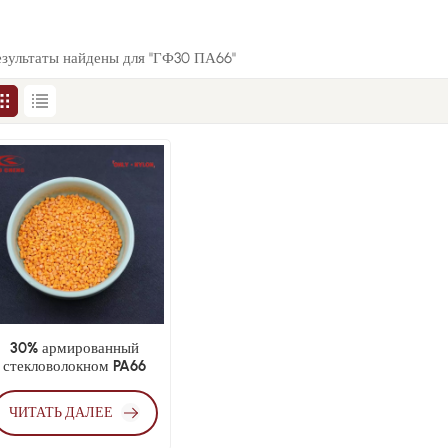
результаты найдены для "ГФ30 ПА66"
30% армированный
стекловолокном PA66
ысокопрочный литьевой
класс
ЧИТАТЬ ДАЛЕЕ