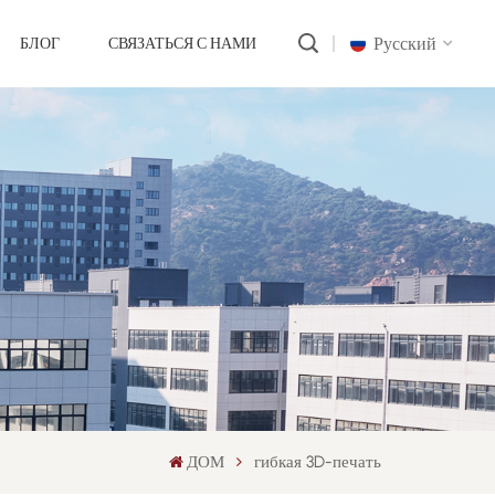
Русский
БЛОГ
СВЯЗАТЬСЯ С НАМИ
English
русский
português
العربية
中文
ДОМ
гибкая 3D-печать