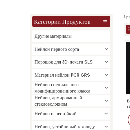
1 р
Категории Продуктов
Другие материалы
Нейлон первого сорта
Порошок для 3D-печати SLS
Материал нейлон PCR GRS
Нейлон специального
модифицированного класса
Нейлон, армированный
В
стекловолокном
г
Нейлон огнестойкий
Нейлон, устойчивый к холоду