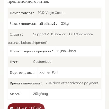
прецизионного литья.
Номер товара :
PA12 Virgin Grade
Заказ (минимальный объем) :
25kg
Оплата :
Support VTB Bank or TT (30% advance,
balance before shipment)
Происхождение продукта :
Fujian China
Цвет :
Customized
Порт отправки :
Xiamen Port
Время выполнения :
7-15 days after advance payment.
Масса :
25kg/bag
ЗАПРОС СЕЙЧАС