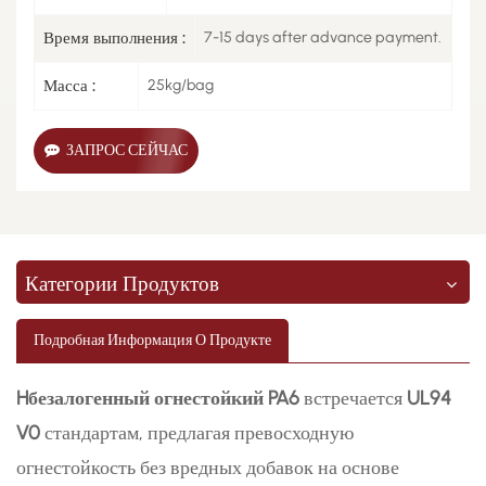
Время выполнения :
7-15 days after advance payment.
Масса :
25kg/bag
ЗАПРОС СЕЙЧАС
Категории Продуктов
Подробная Информация О Продукте
H
безалогенный огнестойкий PA6
встречается
UL94
V0
стандартам, предлагая превосходную
огнестойкость без вредных добавок на основе