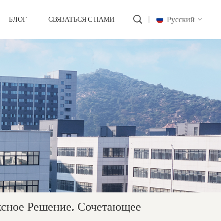
Русский
БЛОГ
СВЯЗАТЬСЯ С НАМИ
English
русский
português
العربية
中文
сное Решение, Сочетающее