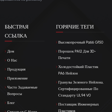
БЫСТРАЯ
ГОРЯЧИЕ ТЕГИ
ССЫЛКА
Высокопрочный Pa66 Gf50
Дом
Порошок PA12 Для 3D-
Печати
О Нас
Холодостойкий Пластик
Продукция
PA6 Нейлон
Приложение
Гранулы Зеленого Нейлона,
Часто Задаваемые
Сертифицированные По
Вопросы
Стандарту UL94 V0
Блог
Поставщик Инженерных
Пластиков
Связаться С Нами