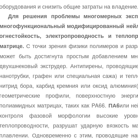
оборудования и снизить общие затраты на владение
Для решения проблемы многомерных экспл
многофункциональный модифицированный нейло
огнестойкость, электропроводность и тепло
С точки зрения физики полимеров и разр
матрице.
может быть достигнута простым добавлением мн
двухшнековый экструдер. Антипирены, проводящие
нанотрубки, графен или специальная сажа) и теп
нитрид бора, карбид кремния или оксид алюминия
геометрические профили, поверхностную энер
полиамидных матрицах, таких как PA66.
или не
ПА6
контроля фазовой морфологии высокие уров
теплопроводности, разрушат ударную вязкость м
плавлении. Одновременно с этим, проводящие на