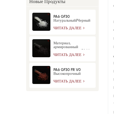
Новые Продукты
PA6 GF30
Натуральный/Черный
Высокопрочный
Стекловолоконный
ЧИТАТЬ ДАЛЕЕ
Материал
Материал,
армированный
стекловолокном PA66
GF30, для повышенной
ЧИТАТЬ ДАЛЕЕ
прочности и
долговечности
PA6 GF30 FR V0
Высокопрочный
огнестойкий материал,
армированный
ЧИТАТЬ ДАЛЕЕ
стекловолокном